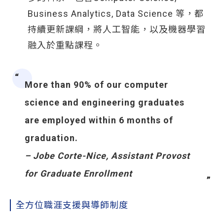
Business Analytics, Data Science 等，都
持續更新課綱，將人工智能，以及機器學習
融入於重點課程。
More than 90% of our computer
science and engineering graduates
are employed within 6 months of
graduation.
– Jobe Corte-Nice, Assistant Provost
for Graduate Enrollment
全方位職涯支援與導師制度