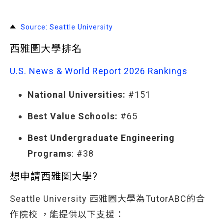
Source: Seattle University
西雅圖大學排名
U.S. News & World Report 2026 Rankings 
National Universities:
#151
Best Value Schools:
#65
Best Undergraduate Engineering
Programs
: #38
想申請西雅圖大學?
Seattle University 西雅圖大學為TutorABC的合
作院校 ，能提供以下支援：