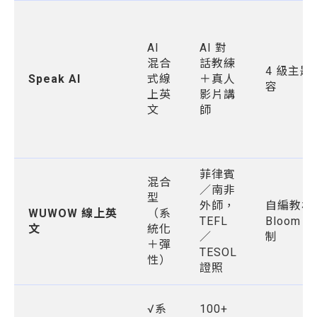
AI
AI 對
混合
話教練
4 級主題
Speak AI
式線
＋真人
容
上英
影片講
文
師
菲律賓
混合
／南非
型
外師，
自編教材
WUWOW 線上英
（系
TEFL
Bloom 1
文
統化
／
制
＋彈
TESOL
性）
證照
√系
100+