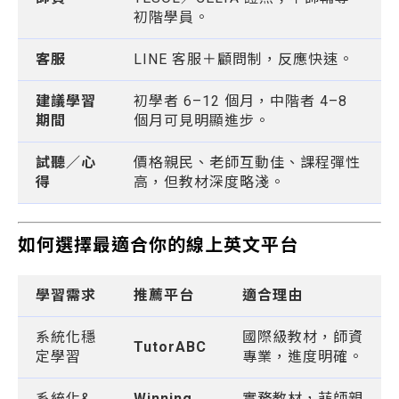
初階學員。
客服
LINE 客服＋顧問制，反應快速。
建議學習
初學者 6–12 個月，中階者 4–8
期間
個月可見明顯進步。
試聽／心
價格親民、老師互動佳、課程彈性
得
高，但教材深度略淺。
如何選擇最適合你的線上英文平台
學習需求
推薦平台
適合理由
系統化穩
國際級教材，師資
TutorABC
定學習
專業，進度明確。
系統化&
Winning
實務教材，菲師親