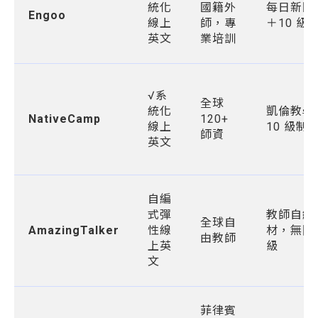
統化
國籍外
每日新聞
Engoo
線上
師，專
＋10 級
英文
業培訓
√系
全球
統化
凱倫教學
NativeCamp
120+
線上
10 級制
師資
英文
自編
式彈
教師自編
全球自
AmazingTalker
性線
材，無固
由教師
上英
級
文
菲律賓