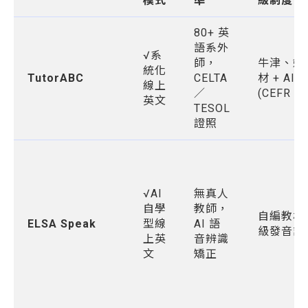
模式
準
級制度
80+ 英
語系外
√系
師，
牛津、劍
統化
TutorABC
CELTA
材 + AI 
線上
／
(CEFR 1
英文
TESOL
證照
√AI
無真人
自學
教師，
自編教材
ELSA Speak
型線
AI 語
級發音訓
上英
音辨識
文
矯正