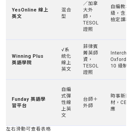
／加拿
自編教材 
YesOnline 線上
混合
大外
級，含兒
英文
型
師，
檢定課程
TESOL
證照
菲律賓
√系
菁英師
Interch
Winning Plus
統化
資，
Oxford
英語學院
線上
TESOL
10 級制
英文
證照
自編
式彈
時事新聞
Funday 英語學
台師＋
性線
材，CEF
習平台
外師
上英
應
文
左右滑動可查看表格