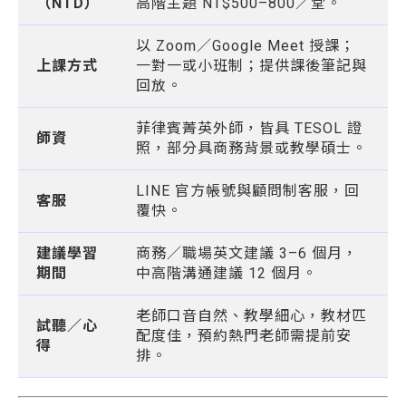
（NTD）
高階主題 NT$500–800／堂。
以 Zoom／Google Meet 授課；
上課方式
一對一或小班制；提供課後筆記與
回放。
菲律賓菁英外師，皆具 TESOL 證
師資
照，部分具商務背景或教學碩士。
LINE 官方帳號與顧問制客服，回
客服
覆快。
建議學習
商務／職場英文建議 3–6 個月，
期間
中高階溝通建議 12 個月。
老師口音自然、教學細心，教材匹
試聽／心
配度佳，預約熱門老師需提前安
得
排。