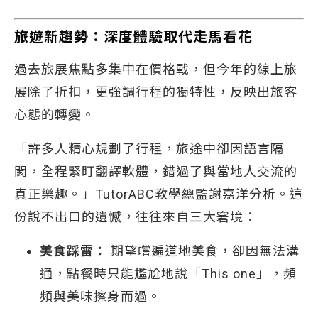
旅遊新趨勢：深度體驗取代走馬看花
過去旅展焦點多集中在價格戰，但今年的線上旅
展除了折扣，更強調行程的獨特性，反映出旅客
心態的轉變。
「許多人精心規劃了行程，旅途中卻因語言隔
閡，全程緊盯翻譯軟體，錯過了與當地人交流的
真正樂趣。」TutorABC教學總監謝嘉洋分析。這
份說不出口的遺憾，往往來自三大窘境：
美食踩雷：
期望嚐遍道地美食，卻因無法溝
通，點餐時只能尷尬地說「This one」，頻
頻與美味擦身而過。