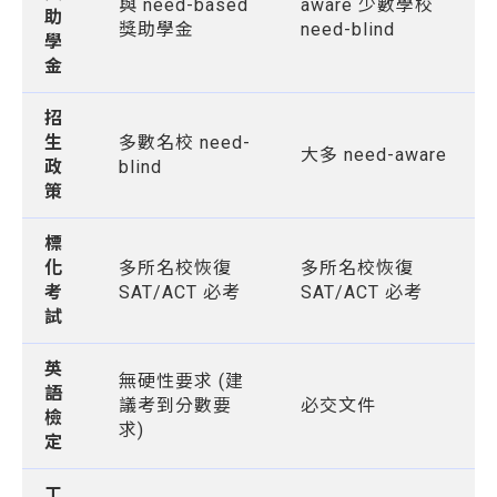
與 need-based
aware 少數學校
助
獎助學金
need-blind
學
金
招
生
多數名校 need-
大多 need-aware
政
blind
策
標
化
多所名校恢復
多所名校恢復
考
SAT/ACT 必考
SAT/ACT 必考
試
英
無硬性要求 (建
語
議考到分數要
必交文件
檢
求)
定
工