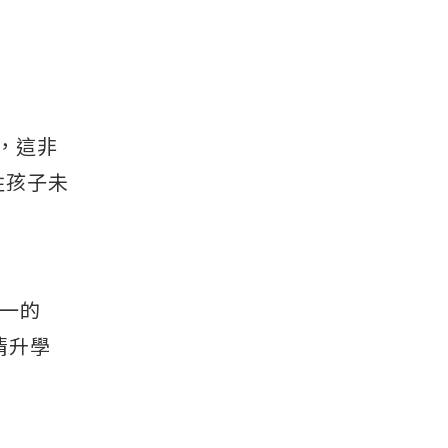
，這非
牲孩子未
一的
清升學