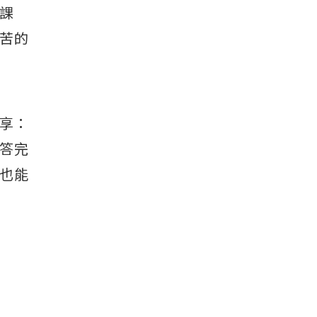
課
苦的
享：
答完
也能