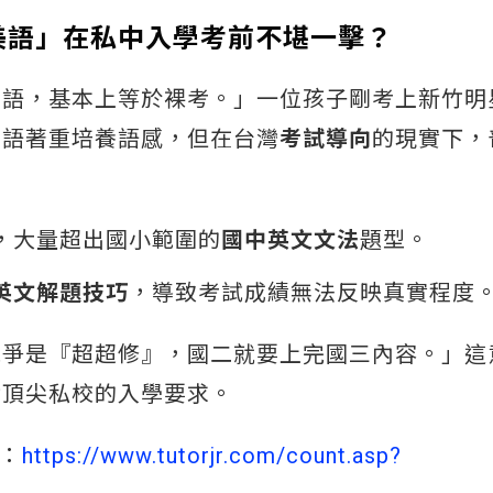
美語」在私中入學考前不堪一擊？
美語，基本上等於裸考。」一位孩子剛考上新竹明
美語著重培養語感，但在台灣
考試導向
的現實下，
，大量超出國小範圍的
國中英文文法
題型。
英文解題技巧
，導致考試成績無法反映真實程度
競爭是『超超修』，國二就要上完國三內容。」這
對頂尖私校的入學要求。
驗：
https://www.tutorjr.com/count.asp?