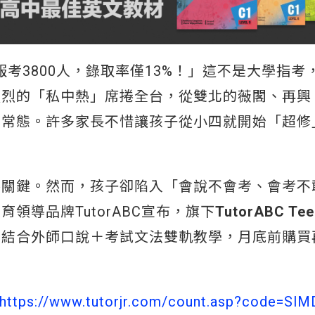
報考3800人，錄取率僅13%！」這不是大學指考
強烈的「私中熱」席捲全台，從雙北的薇閣、再興
成常態。許多家長不惜讓孩子從小四就開始「超修
勝關鍵。然而，孩子卻陷入「會說不會考、會考不
領導品牌TutorABC宣布，旗下
TutorABC T
，結合外師口說＋考試文法雙軌教學，月底前購買
https://www.tutorjr.com/count.asp?code=Sl