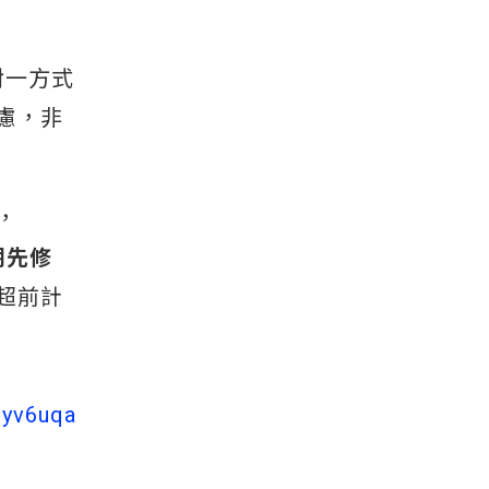
對一方式
慮，非
，
期先修
超前計
Dyv6uqa