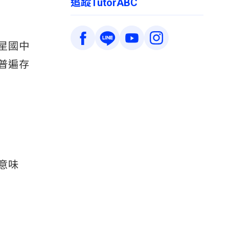
追蹤TutorABC
星國中
普遍存
。
意味