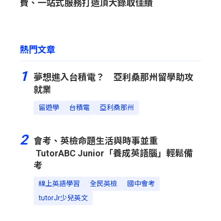
費、一站式服務打造頂大錄取佳績
熱門文章
1
夢想進入台積電？ 亞利桑那州留學助攻
就業
留遊學
台積電
亞利桑那州
2
會考、英檢命題生活與時事並重
TutorABC Junior「養成英語腦」輕鬆備
考
線上英語學習
全民英檢
國中會考
tutorJr少兒英文