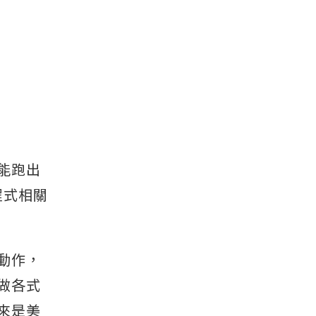
能跑出
程式相關
動作，
做各式
來是美