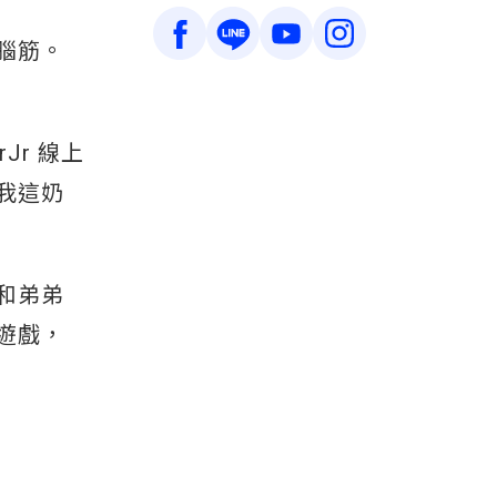
腦筋。
Jr 線上
我這奶
和弟弟
的遊戲，