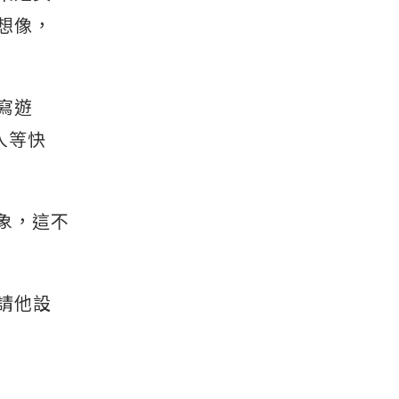
想像，
寫遊
人等快
象，這不
請他設