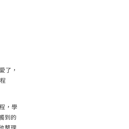
太愛了，
課程
課程，學
觸到的
他整理