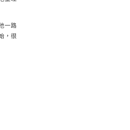
他一路
始，很