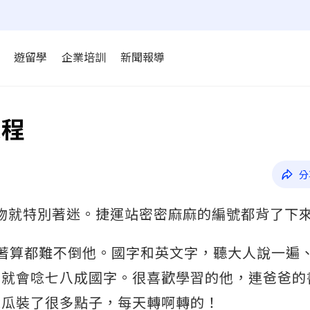
遊留學
企業培訓
新聞報導
課程
分
事物就特別著迷。捷運站密密麻麻的編號都背了下
算或倒著算都難不倒他。國字和英文字，聽大人說一遍
，就會唸七八成國字。很喜歡學習的他，連爸爸的
袋瓜裝了很多點子，每天轉啊轉的！