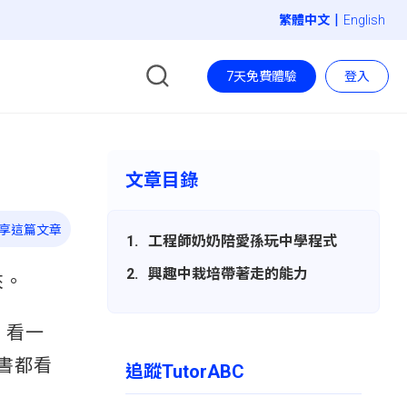
|
English
7天免費體驗
登入
文章目錄
享這篇文章
工程師奶奶陪愛孫玩中學程式
興趣中栽培帶著走的能力
來。
、看一
書都看
追蹤TutorABC