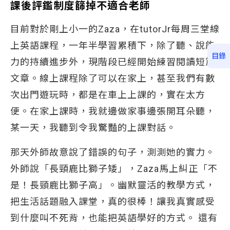
課後評鑑制度篩掉不適合老師
目前對於剛上小一的Zaza，在tutorJr每周三堂線
上英語課程，一年半學習累積下，除了聽、說能
目錄
力的持續進步外，現階段已經開始練習閱讀短篇
文章。線上課程除了可以在家上，甚至我們有數
次出門遊玩時，都是在車上上課的，實在太方
便。在家上課時，我就邊做家事邊張開耳朵聽，
某一天，我聽到令我驚豔的上課對話。
那天外師故意說了錯誤的句子，測測她的實力。
外師說「長頸鹿比獅子矮」，Zaza馬上糾正「不
是！長頸鹿比獅子高」。幽默靈活的教學方式，
把生活話題融入課堂，真的很棒！讓我真實感受
到什麼叫不死背，也能把英語學好的方式。 還有