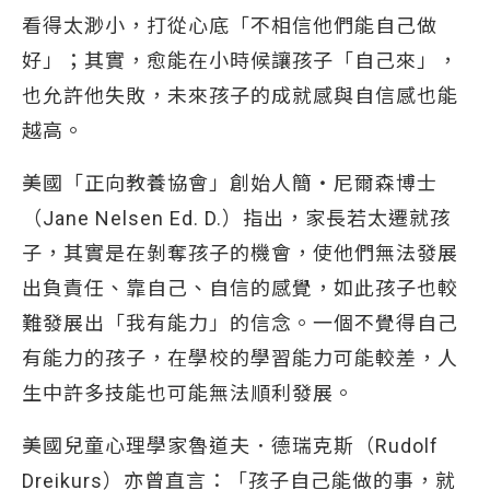
看得太渺小，打從心底「不相信他們能自己做
好」；其實，愈能在小時候讓孩子「自己來」，
也允許他失敗，未來孩子的成就感與自信感也能
越高。
美國「正向教養協會」創始人簡・尼爾森博士
（Jane Nelsen Ed. D.）指出，家長若太遷就孩
子，其實是在剝奪孩子的機會，使他們無法發展
出負責任、靠自己、自信的感覺，如此孩子也較
難發展出「我有能力」的信念。一個不覺得自己
有能力的孩子，在學校的學習能力可能較差，人
生中許多技能也可能無法順利發展。
美國兒童心理學家魯道夫．德瑞克斯（Rudolf
Dreikurs）亦曾直言：「孩子自己能做的事，就