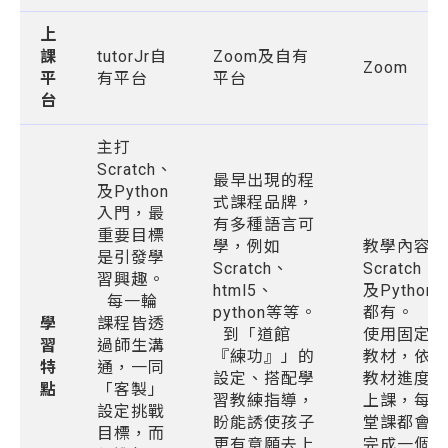
上
課
tutorJr自
Zoom及自有
Zoom
平
有平台
平台
台
主打
Scratch、
最早出現的程
及Python
式課程品牌，
入門，最
有多種語言可
重要目標
學，例如
教學內容
是引發學
Scratch、
Scratch
習興趣。
html5、
及Python
每一輪
python等等。
都有。
學
課程皆透
到「道館
使用固定
習
過師生溝
『練功』」的
教材，依
特
通，一同
設定、搭配學
教材進度
點
「客製」
習教練指導，
上課，每
設定挑戰
盼能誘使孩子
堂課都會
目標，而
更有意願去上
完成一個