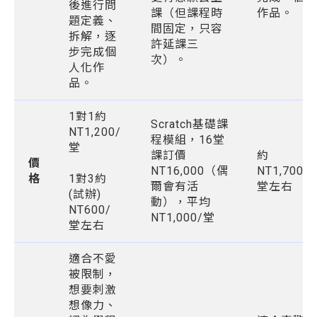
後進行問
課（但課程時
作品。
題定義、
間固定，只容
拆解，逐
許延課三
步完成個
次）。
人化作
品。
1對1約
Scratch基礎課
NT1,200/
程模組，16堂
堂
課訂價
約
價
NT16,000（偶
NT1,700/
格
1對3約
爾會有活
堂左右
(試辦)
動），平均
NT600/
NT1,000/堂
堂左右
適合不愛
被限制，
想要刺激
想像力、