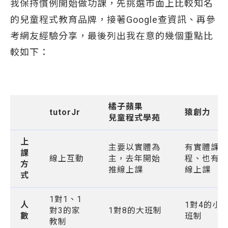
我保持慣例開始做功課，先挑選市面上比較知名
的兒童程式教育品牌，接著Google查資訊、再參
考網友經驗分享，最後列出我在意的幾個重點比
較如下：
橘子蘋果
tutorJr
猿創力
兒童程式學苑
上
主要以實體為
有實體課
課
線上互動
主，去年開始
程、也有
方
推線上課
線上課
式
1對1、1
人
1對4的小
對3的家
1對8的大班制
數
班制
教制