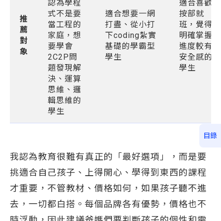
認為學程
適合喜歡
式不是要
適合想要一網
按部就
推
當工程的
打盡、從小打
班，覺得
薦
家庭，想
下coding紮實
明確掌握
對
要學會
基礎的學霸型
進度較有
象
2C2P問
學生
安全感的
題發現解
學生
決、運算
思維、邏
輯思維的
學生
目錄
我認為教育很難有真正的「最好選項」，而是要
挑適合自己孩子、上得開心、學得到東西的課程
才重要，不管教材、價格如何，如果孩子聽不進
去，一切都白搭。每個品牌各有優勢，價格也不
時浮動，因此建議爸媽們要判斷孩子的個性和需