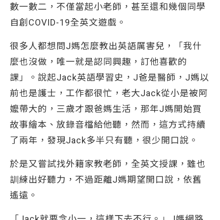
數一數二，不僅當起小老師，甚至還和幾個同學
自創COVID-19全英文遊戲。
很多人都想問J媽怎麼教出英語厲害兒，「我什
麼也沒做，唯一就是認同興趣，訂他喜歡的
課」。說起Jack英語學習史，J爸是醫師，J媽以
前也是護士，工作都很忙，老大Jack從小是被阿
嬤帶大的，三歲才跟爸媽生活，那年J媽開始買
故事繪本、放錄音檔給他聽，然而，這方式持續
了兩年，發現Jack多半只有聽，很少開口說。
於是又嘗試找外籍家教老師，全英文授課，雖也
訓練出好聽力，不過距離J媽期望開口說，依舊
遙遠。
「Jack就要念小一，這樣下去不行。」J媽網路