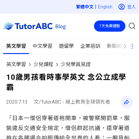
|
登入
English
7天免費體驗
英文學習
中文學習
遊留學
企業培訓
新聞報導
英文學習
少兒課程
少兒學員見證
10歲男孩看時事學英文 念公立成學
霸
2020.7.13
文/TutorABC - 線上教育全球領先者
「日本一僧侶穿著道袍開車，被警察開罰單，服
裝違反交通安全規定，僧侶群起抗議，還穿著道
袍在各種場合拍照傳給全世界的人看；一艘貨船