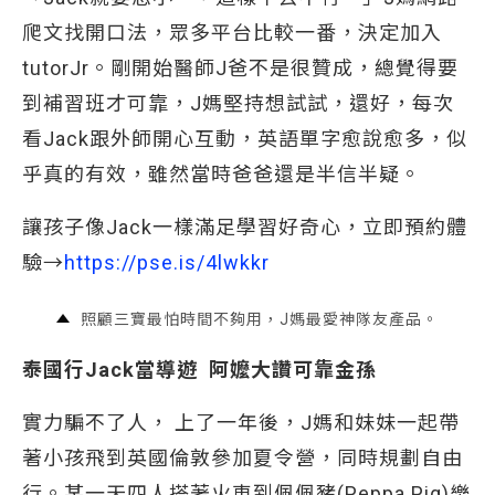
爬文找開口法，眾多平台比較一番，決定加入
tutorJr。剛開始醫師J爸不是很贊成，總覺得要
到補習班才可靠，J媽堅持想試試，還好，每次
看Jack跟外師開心互動，英語單字愈說愈多，似
乎真的有效，雖然當時爸爸還是半信半疑。
讓孩子像Jack一樣滿足學習好奇心，立即預約體
驗→
https://pse.is/4lwkkr 
照顧三寶最怕時間不夠用，J媽最愛神隊友產品。
泰國行Jack
當導遊
阿嬤大讚可靠金孫
實力騙不了人， 上了一年後，J媽和妹妹一起帶
著小孩飛到英國倫敦參加夏令營，同時規劃自由
行。某一天四人搭著火車到佩佩豬(Peppa Pig)樂