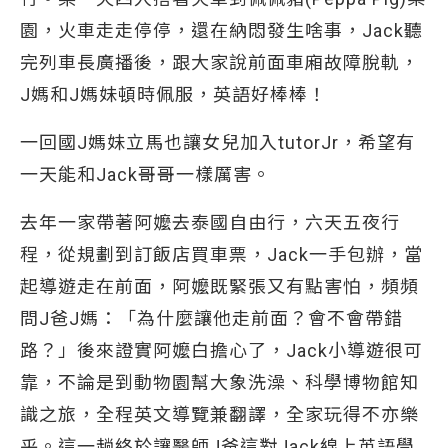
園，火車走走停停，還在納悶發生啥事，Jack聽
完列車長廣播後，跟大家說前面車廂故障脫軌，
J媽和J媽妹頓時佩服，英語好棒棒！
一回國J媽妹立馬也讓女兒加入tutorJr，希望有
一天能和Jack哥哥一樣厲害。
去年一家帶著阿嬤去泰國自由行，六天五夜行
程，從規劃到訂飯店買車票，Jack一手包辦，當
起導遊走在前面，阿嬤既緊張又有點害怕，頻頻
問J爸J媽：「為什麼讓他走前面？會不會帶錯
路？」後來證實阿嬤白擔心了，Jack小導遊很可
靠，不論是到動物園幫大象洗澡、科學博物館知
識之旅，全程英文導覽兼翻譯，全家玩得不亦樂
乎。這一趟終於讓醫師J爸這對Jack線上英語學