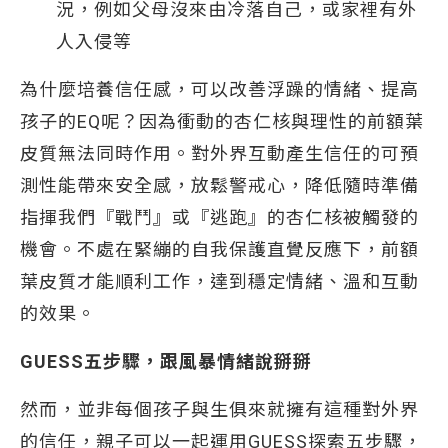
況，例如父母沒來由冷落自己，或家裡有外
人入侵等
為什麼培養信任感，可以改善浮躁的情緒、提高
孩子的EQ呢？因為衝動的杏仁核與理性的前額葉
皮質無法同時作用。對外界互動產生信任的可預
測性能帶來安全感，放鬆警戒心，降低隨時準備
指揮我們『戰鬥』或『逃跑』的杏仁核被觸發的
機會。不處在緊繃的自我保護直覺反應下，前額
葉皮質才能順利工作，達到穩定情緒、溫和互動
的效果。
GUESS
五步驟，跟風暴情緒說掰掰
然而，並非每個孩子與生俱來就擁有這種對外界
的信任，親子可以一起運用GUESS探索五步驟，