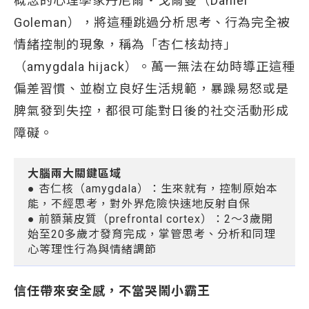
概念的心理學家丹尼爾・戈爾曼（Daniel
Goleman），將這種跳過分析思考、行為完全被
情緒控制的現象，稱為「杏仁核劫持」
（amygdala hijack）。萬一無法在幼時導正這種
偏差習慣、並樹立良好生活規範，暴躁易怒或是
脾氣發到失控，都很可能對日後的社交活動形成
障礙。
大腦兩大關鍵區域
● 杏仁核（amygdala）：生來就有，控制原始本
能，不經思考，對外界危險快速地反射自保
● 前額葉皮質（prefrontal cortex）：2～3歲開
始至20多歲才發育完成，掌管思考、分析和同理
心等理性行為與情緒調節
信任帶來安全感，不當哭鬧小霸王