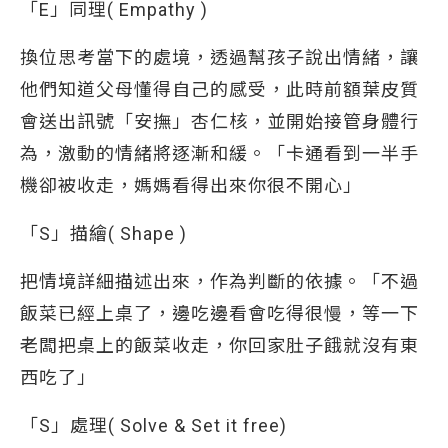
「E」同理( Empathy )
換位思考當下的處境，透過幫孩子說出情緒，讓
他們知道父母懂得自己的感受，此時前額葉皮質
會送出訊號「安撫」杏仁核，並開始接管身體行
為，激動的情緒將逐漸和緩。「卡通看到一半手
機卻被收走，媽媽看得出來你很不開心」
「S」描繪( Shape )
把情境詳細描述出來，作為判斷的依據。「不過
飯菜已經上桌了，邊吃邊看會吃得很慢，等一下
老闆把桌上的飯菜收走，你回家肚子餓就沒有東
西吃了」
「S」處理( Solve & Set it free)