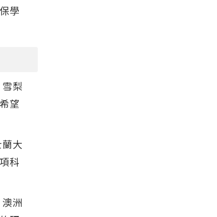
保學
。雪梨
希望
士蘭大
項科
。澳洲