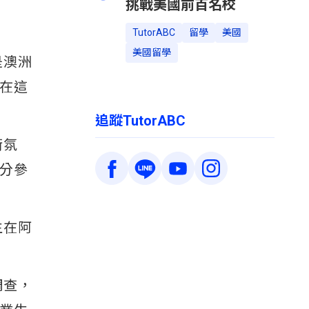
挑戰美國前百名校
TutorABC
留學
美國
美國留學
是澳洲
在這
追蹤TutorABC
術氛
分參
生在阿
調查，