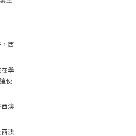
業生
學，西
生在學
這使
在西澳
是西澳