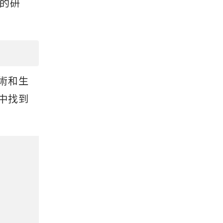
的研
術和生
中找到