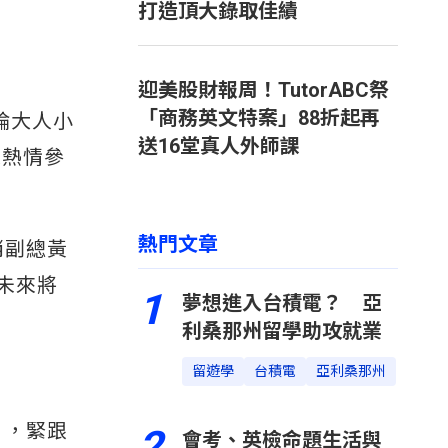
打造頂大錄取佳績
迎美股財報周！TutorABC祭
「商務英文特案」88折起再
論大人小
送16堂真人外師課
眾熱情參
熱門文章
銷副總黃
未來將
1
夢想進入台積電？ 亞
利桑那州留學助攻就業
留遊學
台積電
亞利桑那州
」，緊跟
2
會考、英檢命題生活與