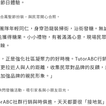
的節日體驗。
同仁配合萬聖節扮裝，與民眾開心合照。
C行銷團隊年輕同仁，身穿恐龍裝掃街，沿街發糖。無
t」，就能獲得糖果。小小禮物，有著滿滿心意，現場民
青睞。
正是強化社區凝聚力的好時機。TutorABC行
望更拉近人與人的距離，收集民眾對品牌的反饋，
也加強品牌的親民形象。」
聖節快閃發糖活動，吸引家長與小朋友目光。
orABC社群行銷與時俱進，天天都要很「接地氣