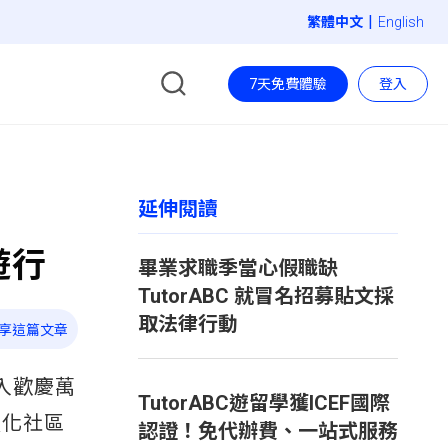
|
English
7天免費體驗
登入
延伸閱讀
遊行
畢業求職季當心假職缺
TutorABC 就冒名招募貼文採
取法律行動
享這篇文章
加入歡慶萬
TutorABC遊留學獲ICEF國際
強化社區
認證！免代辦費、一站式服務