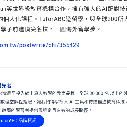
’s、Kaplan等世界級教育機構合作，擁有強大的AI配對
個人化課程。TutorABC遊留學，與全球200所
助學子前進頂尖名校，一圓海外留學夢。
com.tw/postwrite/chi/355429
球領先者
 年，是台灣最早投入線上真人教學的教育品牌，全球 30,000 名 以上
、數億堂課程經驗，讓我們得以導入 AI 工具和持續推進教育科技
年齡層的學習者提供最穩定且有效的成長路徑。
utorABC 品牌資訊