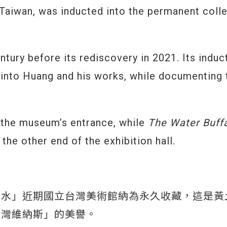
n Taiwan, was inducted into the permanent coll
ntury before its rediscovery in 2021. Its induc
into Huang and his works, while documenting 
of the museum’s entrance, while
The Water Buff
the other end of the exhibition hall.
露水」近期國立台灣美術館納為永久收藏，這是黃
台灣維納斯」的美譽。