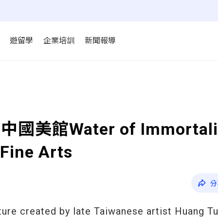
遊留學
企業培訓
新聞報導
Water of Immortali
Fine Arts
分
pture created by late Taiwanese artist Huang Tu