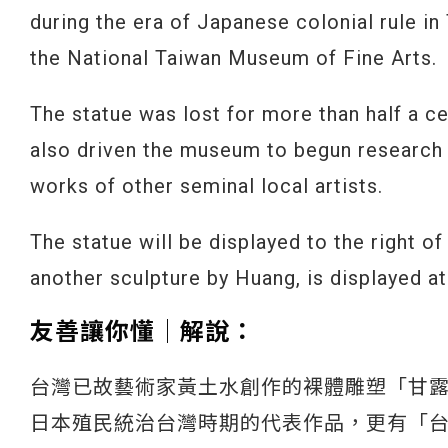
during the era of Japanese colonial rule i
the National Taiwan Museum of Fine Arts.
The statue was lost for more than half a ce
also driven the museum to begun research 
works of other seminal local artists.
The statue will be displayed to the right 
another sculpture by Huang, is displayed at 
友善讓你懂│解說：
台灣已故藝術家黃土水創作的裸體雕塑「甘
日本殖民統治台灣時期的代表作品，更有「