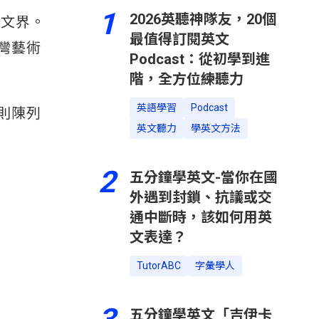
1
2026英聽神隊友，20個
藝文界。
最值得訂閱英文
灣藝術
Podcast：從初學到進
階，全方位練聽力
英語學習
Podcast
則陳列
英文聽力
學英文方法
2
五分鐘學英文-當你在國
外遇到封鎖、抗議或交
通中斷時，該如何用英
文表達？
。
TutorABC
字彙學人
五分鐘學英文「吉伊卡