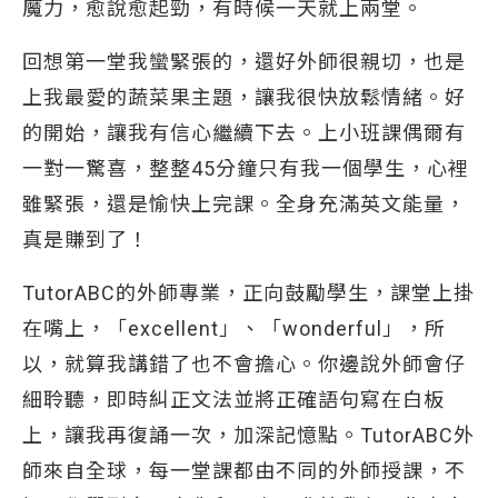
魔力，愈說愈起勁，有時候一天就上兩堂。
回想第一堂我蠻緊張的，還好外師很親切，也是
上我最愛的蔬菜果主題，讓我很快放鬆情緒。好
的開始，讓我有信心繼續下去。上小班課偶爾有
一對一驚喜，整整45分鐘只有我一個學生，心裡
雖緊張，還是愉快上完課。全身充滿英文能量，
真是賺到了！
TutorABC的外師專業，正向鼓勵學生，課堂上掛
在嘴上，「excellent」、「wonderful」，所
以，就算我講錯了也不會擔心。你邊說外師會仔
細聆聽，即時糾正文法並將正確語句寫在白板
上，讓我再復誦一次，加深記憶點。TutorABC外
師來自全球，每一堂課都由不同的外師授課，不