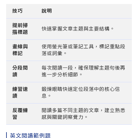
技巧
說明
提前掃
快速掌握文章主題與主要結構。
描標題
畫線與
使用螢光筆或筆記工具，標記重點段
標記
落或詞彙。
分段閱
每次閱讀一段，確保理解主題句後再
讀
進一步分析細節。
練習速
鍛煉眼睛快速定位段落中的核心信
讀
息。
反覆練
閱讀多篇不同主題的文章，建立熟悉
習
感與關鍵詞察覺力。
英文閱讀範例題