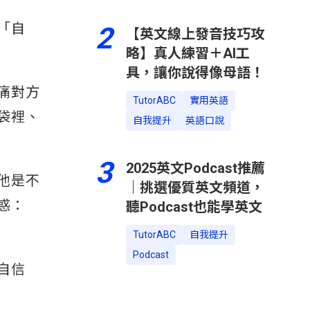
「自
2
【英文線上發音技巧攻
略】真人練習＋AI工
具，讓你說得像母語！
痛對方
TutorABC
實用英語
袋裡、
自我提升
英語口說
3
2025英文Podcast推薦
他是不
｜挑選優質英文頻道，
惑：
聽Podcast也能學英文
TutorABC
自我提升
Podcast
自信