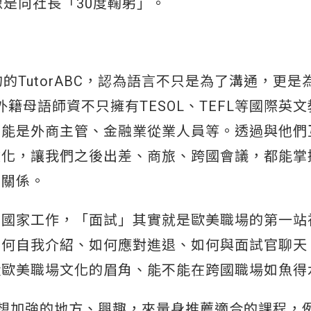
像是向社長「30度鞠躬」。
的TutorABC，認為語言不只是為了溝通，更是
外籍母語師資不只擁有TESOL、TEFL等國際英
可能是外商主管、金融業從業人員等。透過與他們
文化，讓我們之後出差、商旅、跨國會議，都能掌
動關係。
美國家工作，「面試」其實就是歐美職場的第一站
如何自我介紹、如何應對進退、如何與面試官聊天
懂歐美職場文化的眉角、能不能在跨國職場如魚得
最想加強的地方、興趣，來量身推薦適合的課程，