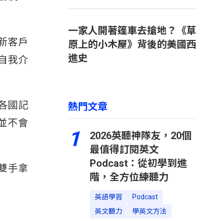
一家人開著篷車去搶地？《草
新客戶
原上的小木屋》背後的美國西
進史
自我介
各國記
熱門文章
並不會
1
2026英聽神隊友，20個
最值得訂閱英文
Podcast：從初學到進
雙手拿
階，全方位練聽力
英語學習
Podcast
英文聽力
學英文方法