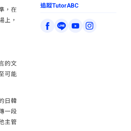
追蹤TutorABC
準，在
場上，
言的文
至可能
的日韓
傳一段
他主管