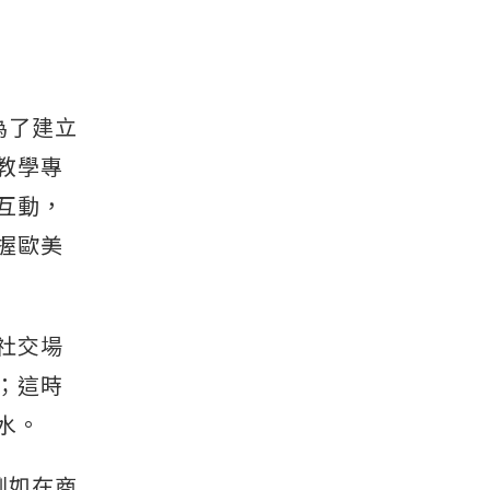
為了建立
文教學專
互動，
握歐美
社交場
；這時
水。
例如在商