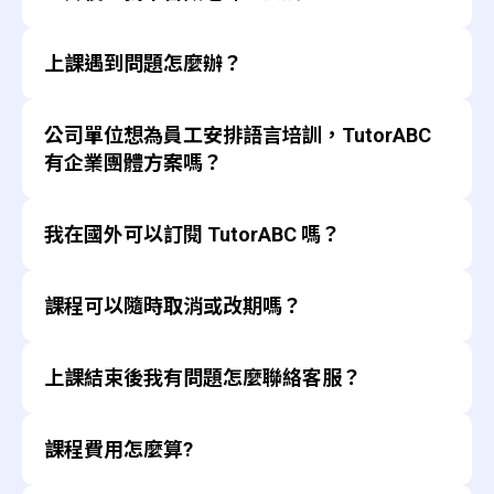
(British Council)、ETS，提供官方專屬模擬考題與線
3. 選擇上課日期 >> 選擇上課時段及主題 >> 加入預訂
正。
進步。
上測驗資源。
課程結束後可針對老師教學內容給予評分回饋，
>> 確認預訂
可依據學生個人學習程度彈性調整上課內
上課遇到問題怎麼辦？
可依個人程度訂出學習計畫，定期進行模擬測驗與與
系統將會減少安排該位老師進行後續課程。
容。
弱點分析。
直接聯繫學習顧問，會依照您的回饋進行彈性調
課程結束後，可訂選喜愛的老師。
若在課堂中對課程內容有疑問，可以在課程進行
歡迎進入TutorABC 官網
整。
免費預約試聽
。
１對４小班真人互動課（１位真人外師與４位學
公司單位想為員工安排語言培訓，TutorABC
中與老師進行問答。
若無法聯繫上學習顧問，可至 TutorABC 官網點選
員一起互動練習）
若是上課系統相關問題，可在教室系統右上角點
右下角對話圖示，與線上客服聯繫。
有企業團體方案嗎？
選問題排解反映，或可至 TutorABC 官網與線上客
透過與同學一起互動演練，學習過程更有
服聯繫。
趣。
有的，TutorABC 提供企業英語／中文課程，適合跨
學員之間的學習程度較相近，學習壓力較
我在國外可以訂閱 TutorABC 嗎？
國公司旗下員工學習，提供團報折扣、進度管理系
小。
統、定期成效報告，可依公司需求客製化教材，含商
課程結束後，可訂選喜愛的老師。
海外訂閱適用多國用戶，24 小時均可上課。如在台
用會話、市場簡報、郵件寫作等，歡迎進入
課程可以隨時取消或改期嗎？
灣報名購買課程，也可在海外享有同樣課程內容與品
TutorABC 官網
填單諮詢。
１對多真人大師講堂（１位真人外師與多位學員
質。任何疑問請洽
TutorABC 海外官網
（英語介
一起互動練習）
系統支援上課前4小時可改期或取消，不扣堂數。
面）。
多人參與互動搶答環節，提升學習樂趣。
上課結束後我有問題怎麼聯絡客服？
超過取消時限則無法取消，請到官網線上洽詢客服人
課程中可舉手與老師互動，訓練自己在多人
員或您的學習顧問協助。
面前進行口語表達。
台灣用戶可透過官網線上客服、客服信箱、電話
課程費用怎麼算?
多樣性時事課程主題，提升學習新知。
支援
英語檢定(雅思、托福與多益) 模擬考共同解
海外用戶可使用線上即時服務