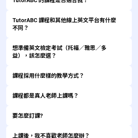
TutorABC 的課程是否適合我？
在台灣依據市場需求，主力推廣線上英語課程，並依
據學齡、學習目標與程度提供下列學習課程：
TutorABC 課程與服務涵蓋4歲~100歲的學習者。幫
大人(18歲以上)
TutorABC 課程和其他線上英文平台有什麼
助您提升語言能力，改善您的生活與增加更多未來機
生活、旅遊類：訂製英文、牛津Speak
遇。
不同？
Now、Let's Speak 零基礎英文。
只要您有心想學好英文，TutorABC 都能依照您的需
英語檢定類：多益 (TOEIC) 、雅思 (IELTS)
求，提供完整的學習課程與規劃。
TutorABC 採用牛津(Oxdord)、劍橋(Cambridge)、
、托福 (TOEFL) 保證班課程。
想準備英文檢定考試（托福／雅思／多
巴朗(Barron’s)以及國家地理雜誌(National
工作職場類：劍橋商務英文(商用英語)、牛
Geographic) 等國際知名出版社官方授權作為授課
益），該怎麼選？
若您正在觀望 TutorABC 的課程。建議可以依照下列
津職場英文(行業英語)。
教材。
流程，來線上預約免費課程體驗。您可以透過體驗課
TutorABC 為教學品質嚴格把關，遴選3%~5%具備
TutorABC 提供托福 (TOEFL)、雅思 (IELTS)、多益
程感受外師教學的方式，與課程教材內容是否符合您
兒少(4歲-18歲)
英語教學專業資格(TEFL、TESO等)的國際外籍、
課程採用什麼樣的教學方式？
(TOEIC) 線上專屬課程。
的需求。
幼兒英語：Kids x National Geographic 線上
雙語師資，確保提供高品質的教學服務。
建議可依據考試目的選擇，例如：
1. 點擊官網上的立即體驗按鈕。
英文
TutorABC 與權威教育機構為官方合作夥伴，例如:
課程皆為真人師資進行線上課程，大人課程每堂課為
2. 註冊會員後，完成問卷與線上測驗測試您的英語程
工作升遷、轉職：多益
國小兒童英語：訂製英文、牛津少兒英文
課程都是真人老師上課嗎？
英國文化協會(British Council, 雅思檢定官方主辦
45分鐘；兒少課程則依照方案分為25分鐘與45分鐘
度。
轉職外商企業或海外就業：雅思
升學加強 (會考、學測)：Teens 國高中英語
機構)、ETS (Educational Testing Service, 多益與
兩種課程長度。
3. 學習顧問會與您確認需求與目標，並引導您完成進
海外留學：托福 or 雅思（依學校的申請條件）
課
是的，TutorABC 課程皆為真人教師，提供專業的英
托福檢定官方主辦機構)、Kaplan (知名留遊學代
上課方式分為：
行課程體驗。
要怎麼訂課?
語教學服務。
辦機構)、Chevening。提供專業的教學內容與一
4. 體驗課程完成後，真人師資將評測您的英語程度。
１對１真人互動課
皆提供一對一真人教學以及一對多模擬考題解析課
若程度不好不敢跟真人外師開口，TutorABC 提供學
條龍服務。
5. 學習顧問依據測驗結果與需求，為您規劃完整的學
上述課程24小時皆可訂課，上課時間、地點不受
程。
1. 從官網或APP 登入TutorABC 會員中心
能充分運用課堂時間做充足的對話練習。
習導師幫助學生開口練習，也可於學習初期安排中英
TutorABC 擁有具備專業背景的教育顧問與客服團
習計畫與課程建議。
限。
TutorABC 與權威教育機構合作，如：英國文化協會
上課後，我不喜歡老師怎麼辦？
2. 點選【訂課】按鈕
老師可以專注在學員的發音與語法上的矯
雙語老師降低學習壓力。
隊，協助學員在學習的路上能獲得專業的協助與