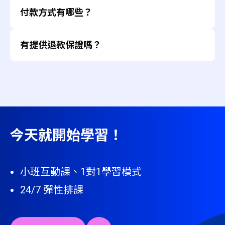
TutorABC 課程皆依照個人化需求規畫專屬方案價
題分享高分技巧。
所有聯絡方式皆可在官網首頁「聯絡我們」找到
付款方式有哪些？
格。
成人課程約落在 $550~$2,200/堂，實際費用依專
上述課程方式都可以在課後採用回放功能反覆練習。
TutorABC 支援下列付款方式。
案報價為準。
有提供退款保證嗎？
信用卡
兒少約落在 $300/堂，實際費用依專案報價為
除了上述標準課程外，下載 TutorABC APP ，還能額
Line Pay
準。
外使用豐富的免費學習資源：
會依照學員的合約啟用時間、已使用的課程堂數計算
線上匯款
海外地區費用則依照不同國家方案有所不同，請
退款。
無限線上影音課
以實際官網價格為準。
若您有進一步的退款問題，請您到 TutorABC 官網的
時事 Podcast
每月不定期推出限時優惠，歡迎進入預約
線上客服，或是聯繫學習顧問做進一步諮詢。
課後 AI 口說練習
免費試聽
。
單字背誦練習
今天就開始學習！
小班互動課、1對1學習模式
24/7 彈性排課