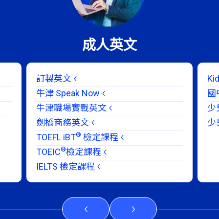
成人英文
訂製英文
K
牛津 Speak Now
國
牛津職場實戰英文
少
劍橋商務英文
少
®
TOEFL iBT
檢定課程
®
TOEIC
檢定課程
IELTS 檢定課程