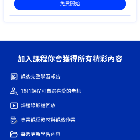
免費開始
你將獲得
每堂課程為45分鐘
1 個月（月付）
一對四
：每月 4 堂
大師講堂
：每月 2 堂
限時加增｜每日一堂實用英語課程
每堂課程為45分鐘
加入課程你會獲得所有精彩內容
課後完整學習報告
1對1課程可自選喜愛的老師
課程錄影檔回放
專業課程教材與課後作業
每週更新學習內容