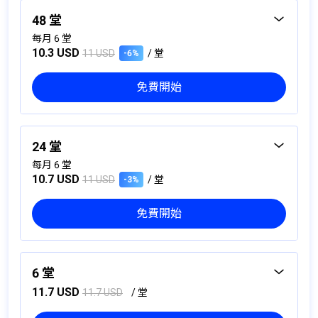
48 堂
每月 6 堂
10.3 USD
11 USD
/ 堂
-6%
免費開始
你將獲得
8 個月（月付）
一對四
：每月 4 堂
24 堂
大師講堂
：每月 2 堂
每月 6 堂
10.7 USD
11 USD
/ 堂
-3%
限時加增｜每日一堂實用英語課程
每堂課程為45分鐘
免費開始
你將獲得
4 個月（月付）
一對四
：每月 4 堂
6 堂
大師講堂
：每月 2 堂
11.7 USD
11.7 USD
/ 堂
限時加增｜每日一堂實用英語課程