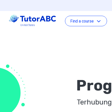
Find a course
United States
Prog
Terhubung 