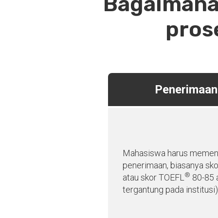
Bagaimana
pros
Penerimaan 
Mahasiswa harus memenu
penerimaan, biasanya skor
®
atau skor TOEFL
80-85 a
tergantung pada institusi)