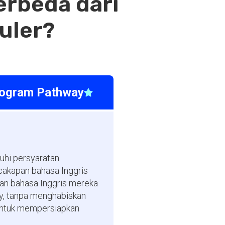
rbeda dari
uler?
rogram Pathway
uhi persyaratan
cakapan bahasa Inggris
lan bahasa Inggris mereka
y, tanpa menghabiskan
untuk mempersiapkan