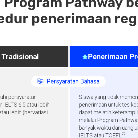
 Program Pathway be
edur penerimaan reg
Tradisional
Penerimaan P
Persyaratan Bahasa
hi persyaratan
Siswa yang tidak memen
 IELTS 6.5 atau lebih,
penerimaan untuk tes ke
tau lebih (bervariasi
dapat melatih keterampi
melalui Program Pathwa
banyak waktu dan uang 
®
IELTS atau TOEFL