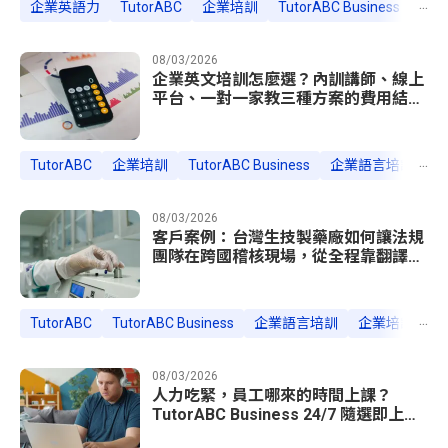
...
企業英語力
TutorABC
企業培訓
TutorABC Business
HR
08/03/2026
企業英文培訓怎麼選？內訓講師、線上
平台、一對一家教三種方案的費用結構
與適用情境
...
TutorABC
企業培訓
TutorABC Business
企業語言培訓
H
08/03/2026
客戶案例：台灣生技製藥廠如何讓法規
團隊在跨國稽核現場，從全程靠翻譯到
直接答辯
...
TutorABC
TutorABC Business
企業語言培訓
企業培訓案例
08/03/2026
人力吃緊，員工哪來的時間上課？
TutorABC Business 24/7 隨選即上，
把培訓塞進工作的縫隙