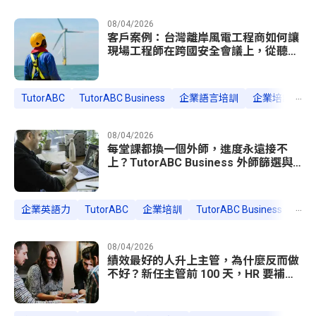
08/04/2026
客戶案例：台灣離岸風電工程商如何讓
現場工程師在跨國安全會議上，從聽不
懂指令到主導技術協調
...
TutorABC
TutorABC Business
企業語言培訓
企業培訓案例
08/04/2026
每堂課都換一個外師，進度永遠接不
上？TutorABC Business 外師篩選與
固定配對，讓學習不用一直重來
...
企業英語力
TutorABC
企業培訓
TutorABC Business
企業
08/04/2026
績效最好的人升上主管，為什麼反而做
不好？新任主管前 100 天，HR 要補的
三個能力缺口