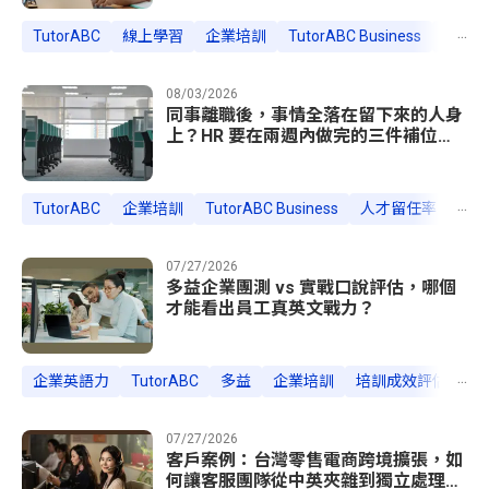
...
TutorABC
線上學習
企業培訓
TutorABC Business
企業語
08/03/2026
同事離職後，事情全落在留下來的人身
上？HR 要在兩週內做完的三件補位動
作
...
TutorABC
企業培訓
TutorABC Business
人才留任率
HR
07/27/2026
多益企業團測 vs 實戰口說評估，哪個
才能看出員工真英文戰力？
...
企業英語力
TutorABC
多益
企業培訓
培訓成效評估
口
07/27/2026
客戶案例：台灣零售電商跨境擴張，如
何讓客服團隊從中英夾雜到獨立處理海