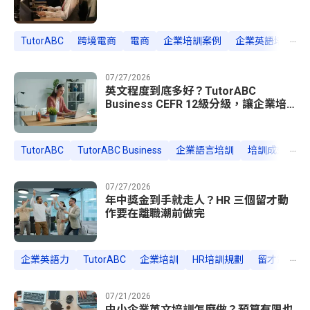
外客訴
...
TutorABC
跨境電商
電商
企業培訓案例
企業英語培訓
07/27/2026
英文程度到底多好？TutorABC
Business CEFR 12級分級，讓企業培
訓不再憑感覺
...
TutorABC
TutorABC Business
企業語言培訓
培訓成效評估
07/27/2026
年中獎金到手就走人？HR 三個留才動
作要在離職潮前做完
...
企業英語力
TutorABC
企業培訓
HR培訓規劃
留才策略
07/21/2026
中小企業英文培訓怎麼做？預算有限也