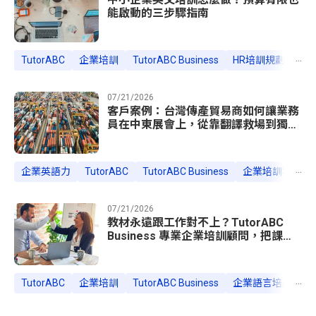
能啟動的三步驟指南
...
TutorABC
企業培訓
TutorABC Business
HR培訓規劃
中
07/21/2026
客戶案例：台灣傳產貿易商如何讓業務
員在中東展會上，從靠翻譯救場到獨立
談成訂單
...
企業英語力
TutorABC
TutorABC Business
企業培訓案例
07/21/2026
教材永遠跟工作對不上？TutorABC
Business 專業企業培訓顧問，把課程
量身訂做進部門的日常
...
TutorABC
企業培訓
TutorABC Business
企業語言培訓
企