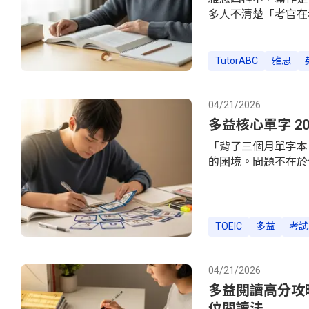
多人不清楚「考官在看什
考時往往把太多時間花
是：洋洋灑灑寫了三
來說清楚，提供 Task
TutorABC
雅思
不會慌。備考有方法
麼算分？先搞懂這 
單字」，卻沒有仔細看過
04/21/2026
Descriptors，
多益核心單字 20
「背了三個月單字本
的困境。問題不在於
有效複習。本文根據
每天 20 分鐘、持
單字上。多益到底要
3,000 字族覆蓋 97%
TOEIC
多益
考試
料庫，統計不同字彙量
families）可覆蓋
98.24%。這項研究發
04/21/2026
多益閱讀高分攻略：
位閱讀法