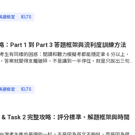
座，詞彙密度極高，研究顯示 Section 4 前 1000 高頻字族
%，意味著每聽 5 個字就有 1 個字超出一般詞彙範圍。除了字彙，字
扣分、英式和澳洲腔不熟悉也是常見痛點。本篇拆解 Section
英語檢定
IELTS
異、填空題拼寫技巧、預讀策略，並附上可立即執行的 30 天精聽計
.5–7.5 的考生系統性提升聽力成績。雅思聽力到底在考什麼？4
差異先搞清楚雅思聽力測驗共 40 題，音檔播放時間約 30 分鐘。根據
說明，紙筆考試在音檔結束後會額
Part 1 到 Part 3 答題框架與流利度訓練方法
考生有同樣的困惑：閱讀和聽力模擬考都能穩定拿 6 分以上，
，答案就變得支離破碎，不是講到一半停住，就是只說出三句
。口說和其他三項的差異在於，它是即時的、沒有退路的，而
，等著你開口。台灣考生在雅思口說上普遍遇到三個關卡：第
說到一半大腦空白，硬撐出一個「um」之後整句話就垮掉；第
 1 問你喜不喜歡音樂，你說「Yes, I like it.」就沒了；第三，母
英語檢定
IELTS
口音本身，而是一些台式英語習慣讓考官難以跟上你的節奏。這
.0 這個分段，提供 Part 1、Part 2、Part 3 各自的題型邏輯、答
家就能
 1 & Task 2 完整攻略：評分標準、解題框架與時間
台灣考生進步最慢的一科。不是因為英文不夠好，而是因為很