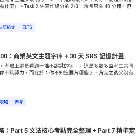
麼」。Task 2 佔寫作總分的 2/3，時間只有 40 分鐘，但備
在 Task 1 的圖表描述練習上，導致比例失衡。更常見的情況
百字，分數卻只有 5.5。這篇文章會把雅思寫作的評分標準拆開
 1 與 Task 2 各自的解題框架，並告訴你 40 分鐘要怎麼分配才
英語檢定
IELTS
，先搞懂規則再開始練，效率至少提升一倍。雅思寫作到底怎
4 個評分項目很多考生備考時只知道「要寫夠字數」「要用好的
官方評分標準。根據英國文化協會 IELTS Writing Band
寫作成績由四個評分
00：商業英文主題字庫 + 30 天 SRS 記憶計畫
，考場上還是看到一堆不認識的字。」這是多數多益考生共同
你不夠努力，而在於：你不知道要背哪些字、背完之後又沒有
語料庫學術研究，整理出多益 13 大情境主題字庫，並提供一套
續 30 天的間隔重複記憶計畫，讓你的備考時間花在真正值得背的
背幾個單字才夠？學術研究給出的答案語料庫研究怎麼說：前
 考題日本多益研究者 Chujo 與 Oghigian 以 TOEIC 真實題目為語
攻略
備考
對應的考題覆蓋率，結果顯示：掌握前 3,000 個字族（word
多益考題的 96.79%；將字庫擴展到 4,000 個字族，覆蓋率提升至
表於 Se
Part 5 文法核心考點完全整理 + Part 7 精準定