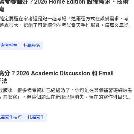
哪個好？2026 Home Edition 設備需求、技術
南
確定要選在家考還是跑一趟考場？這兩種方式在設備需求、考
差異很大，選錯了可能讓你在考試當天手忙腳亂。這篇文章從
處理、台灣考場資訊到兩者比較，給你一份完整的 2026 年備考
考托福和考場考，到底哪裡不一樣？托福 iBT 目前提供兩種應考
r（考場考）和 TOEFL iBT Home Edition（在家考）。兩種方式考
在家考托福
托福報名
，成績也同樣由 ETS 核發，但從報名、準備到考試當天的體驗
不同：線上監考官 vs 現場考場人員考場考由現場工作人員管
座位安排、考試環境都由考場負責。進場前需要出示有效證
，過程中不能離開座位。在家考則完全不同——全程
026 Academic Discussion 和 Email
考法
6 年改版後，很多備考資料已經過時了。你可能在某個補習班網站看
d Essay 怎麼寫」，但這個題型在新版已經消失。現在的寫作科目只剩
 Discussion 和 Email Writing，考法和過去完全不同。這篇整理
寫作的完整備考策略，包含評分標準解析、實用答題架構，以及台灣
。2026 新版托福寫作考什麼？舊版題型消失了嗎？新版只剩兩
托福寫作技巧
托福寫作
時間 / 字數建議題型情境時間字數建議Academic Discussion回
論板上的問題，加入同學已貼的留言後寫出自己的觀點10 分鐘