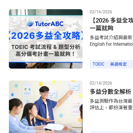
什麼？機構：美國教育測
構認可考試形式：完
02/16/2026
完成，iBT新制考試
【2026 多益
一篇就夠
多益考試介紹與最新資訊（
English for In
英語測驗，不如說是
國教育測驗服務社 ETS（
全球多益報考人數的
TOEIC
英語檢定
半導體供應鏈、或是
以，接下來，就讓本
益考試分為兩種形式，報名
02/14/2026
益聽力與閱讀測驗）
多益分數全解析
多益測驗作為台灣最
評估上，都扮演著重
多益證書的關聯，以
還是想了解自己目前
益滿分是多少？有哪