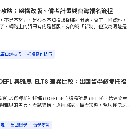
200 字最佳）Email Writing針對特定日常情境（請假、詢問課程資
式英文 Email7
考全攻略：架構改版、備考計畫與台灣報名流程
，不是不努力，是根本不知道該從哪裡開始。查了一堆資料，
了，網路上的資訊有的是舊版，有的說「新制」但沒寫清楚是
年 1 月，TOEFL iBT 確實經歷了近年最大幅度的改版——考試時間
評分制度從原本的 0-120 分改成 1-6 分制，部分題型也全面更
的資料還在講「四小時考試」或「滿分 120 分」，那已經是舊
文章從頭整理：托福考什麼、怎麼報名、各大學要幾分、四科
托福口說技巧
托福寫作技巧
怎麼排。不管你剛開始研究還是已經在衝刺，對照自己的情況
L iBT 到底考什麼？2026 最新考試架構四大科目分別在測什麼
TOEFL 與雅思 IELTS 差異比較：出國留學該考托福
選擇新制托福 (TOEFL iBT) 還是雅思 (IELTS)？這篇文章
與雅思的差異、考試結構、適用國家、備考策略，幫助你快速
定考試！新制托福與雅思的考試結構與差異選擇托福（TOEFL）
S），這兩項檢定的全球認可度極高，幾乎所有國際知名的教育機構
測驗成績。但最主要還是取決於你的考試習慣、學習方式以及
檢定
出國留學
留學考試
先來看看這兩項考試的特點：托福iBT (TOEFL iBT) 考試是