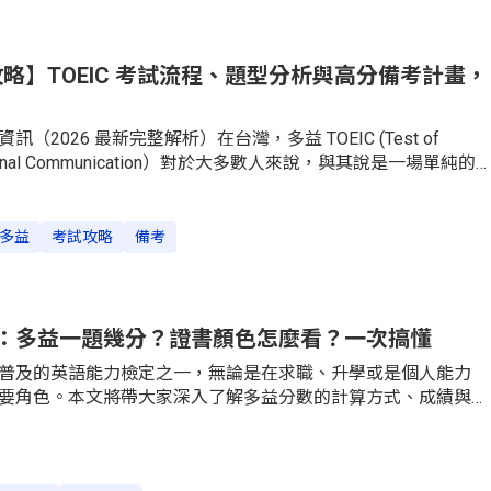
驗服務社 ETS全球認可度：超過 160 個國家、12,500+ 機
全機考（iBT），以選擇題為主，包含口說所有測驗均在電腦上
時間縮短至2個小時以內。
全攻略】TOEIC 考試流程、題型分析與高分備考計畫，
2026 最新完整解析）在台灣，多益 TOEIC (Test of
ternational Communication）對於大多數人來說，與其說是一場單純的
一張通往理想職涯的「基本入場券」。根據多益的舉辦單位美
Educational Testing Service）的官方數據，台灣長年位居
前三大國家，因為在台灣，不論你是想拿到畢業證書、想擠進
多益
考試攻略
備考
想進入外商，你都得拿得出多益成績的證明你的英文能力。所
篇文章帶你從報名到多益考試要選哪一種？千萬別報錯場！多
前請務必確認你的需求：TOEIC Listening & Reading（多
這是台灣最普遍的版本，滿分 99
：多益一題幾分？證書顏色怎麼看？一次搞懂
普及的英語能力檢定之一，無論是在求職、升學或是個人能力
要角色。本文將帶大家深入了解多益分數的計算方式、成績與
及不同分數所代表的英文程度等級。無論你是準備報考多益，
的英文程度與多益成績的關聯，本文都能提供清楚的參考。多
些考科？多益分數的結構解析多益測驗主要分為聽力測驗