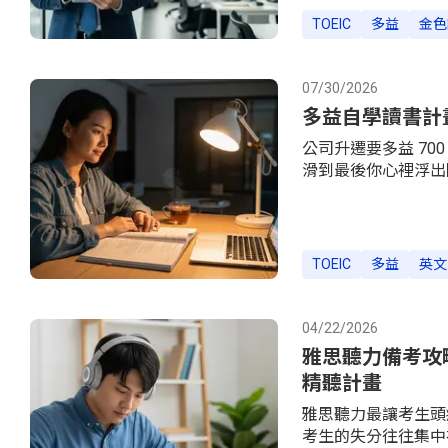
的做法多做一倍，而
TOEIC
多益
金色
際位置脫離參照點談
計，台灣考生的平均總
有參考價值：族群（2
07/30/2026
多益自學讀書計畫
公司升遷要多益 7
滑到最後你心裡浮出
你想的那麼單純。自
在進步」。這篇文章
能塞進上班日的讀書
底行不行？先看這 
TOEIC
多益
英文
個題目已經數十年，但 Cho
疇回顧中整理了 61
行、5 篇教室內外並
04/22/2026
雅思聽力備考攻略：
精聽計畫
雅思聽力最讓考生頭
考生的失分往往集中在 S