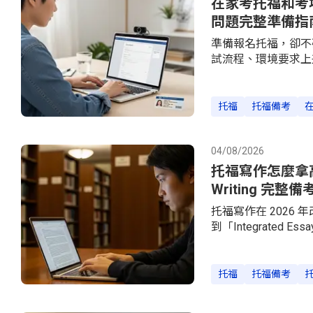
在家考托福和考場考
問題完整準備指
準備報名托福，卻不
試流程、環境要求上
設備規格、技術問題
環境準備指南。在家
方式：Test Cente
托福
托福備考
的是完全相同的題型
截然不同。監考方式
控，你的身份核驗、
04/08/2026
件，規定時間內入座
托福寫作怎麼拿高分？2
Writing 完整備
托福寫作在 202
到「Integrate
兩種題型：Academic
2026 新版托福
考生常見的扣分原因
托福
托福備考
種題型題型 / 情境 / 
應教授發布在課程討