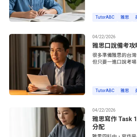
快；後者是獨白式學術講
覆蓋率僅 79.71
母數字拼寫一字之差就
TutorABC
雅思
1 到 4 的題型差
畫，幫助目標分數 6
個 Section 的
04/22/2026
IELTS 官方格式
雅思口說備考攻略：
很多準備雅思的台灣
但只要一進口說考場
話就不知道怎麼繼續
且考官就坐在你對面
一，流利度斷點——
二，答案太短——Part
TutorABC
雅思
語發音干擾——不是
篇文章針對 6.0 到 7
題時間框架，以及在
04/22/2026
雅思寫作 Task
分配
雅思四科中，寫作是