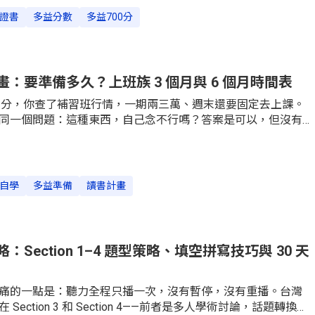
是要換一套做法。多益 700 分是什麼水準？先看台灣考生的實
證書
多益分數
多益700分
分數沒有意義。根據忠欣公司發布的台灣 2024 年度多益成績統
分是 581 分，創下 2001 年在台開辦以來的新高。拆開來看更
024 年）
：要準備多久？上班族 3 個月與 6 個月時間表
00 分，你查了補習班行情，一期兩三萬、週末還要固定去上課。
同一個問題：這種東西，自己念不行嗎？答案是可以，但沒有
學多益失敗的人，多半不是懶，而是把「有在念書」當成「有
要做三件事：用研究說清楚自學在什麼條件下有效、給你一份
計畫、以及誠實告訴你什麼時候該停止自己硬撐。多益自學到
3 個條件先講一個少有人提的事實。學界研究「學習者自主」這
自學
多益準備
讀書計畫
ng 與 Reinders 在 《Language Teaching Research》的範
 篇實證研究，發現其中的教學介入研究有 18 篇只在教室裡進
行，完全在教室外進行的只有 1 篇。
Section 1–4 題型策略、填空拼寫技巧與 30 天
痛的一點是：聽力全程只播一次，沒有暫停，沒有重播。台灣
ection 3 和 Section 4——前者是多人學術討論，話題轉換