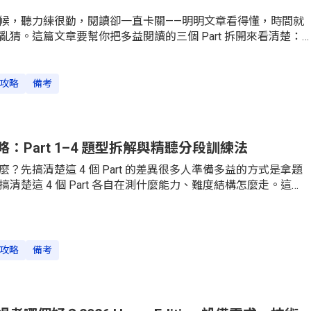
候，聽力練很勤，閱讀卻一直卡關——明明文章看得懂，時間就
猜。這篇文章要幫你把多益閱讀的三個 Part 拆開來看清楚：
怎麼用「位置法」快速作答，Part 6 的句子插入題怎麼判斷邏輯銜
長篇閱讀怎麼用三步驟在時間內精準找答案。不管你現在是 300 分想
0 分想跨越 700，搞懂這三個 Part 的出題邏輯才是提分的起點。多
攻略
備考
Part 5、6、7 各在測什麼能力多益閱讀測驗總共 100 題，考
 495 分。題目分成三個 Part，每個 Part 考的核心能力完全不
不一樣。很多考生失分，不是因為英文真的差，而是把時間花
方，或者把「應該秒答」的題目拖太久。
：Part 1–4 題型拆解與精聽分段訓練法
？先搞清楚這 4 個 Part 的差異很多人準備多益的方式是拿題
清楚這 4 個 Part 各自在測什麼能力、難度結構怎麼走。這樣
0% 的時間在 Part 1，但 Part 1 只有 6 題；你根本不知道
什麼樣，考場上遇到才慌。多益聽力共 100 題，滿分 495 分，分成
8 年全球新制正式推行後，題型結構做了大幅調整，Part 1 從舊制 10
2 從 30 題減為 25 題，但 Part 3 和 Part 4 加入了三人對話與圖
攻略
備考
明顯提升。三人對話與圖表題最早於 2016 年在日本與韓國先行
全球統一採用新制。在開始分 Part 拆解之前，先看完整的題型與題