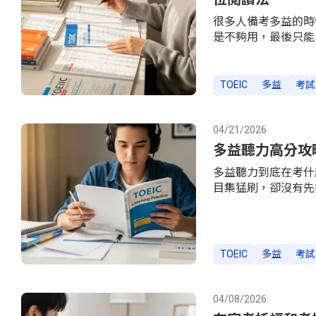
很多人備考多益的時
是不夠用，最後只能亂
Part 5 的文法題
接，Part 7 的
衝 400，還是 60
TOEIC
多益
考試
益閱讀考什麼？先搞懂 
試時間 75 分鐘，滿分
同，時間分配策略也
04/21/2026
在「不該細讀」的地
多益聽力高分攻略
多益聽力到底在考什麼
目集猛刷，卻沒有先搞
備考的問題是：你花了 8
Part 3 圖表題長
四個 Part。201
題縮減為 6 題，Part 
TOEIC
多益
考試
表配對題，整體難度
實施，2018 年起
數分配： P
04/08/2026