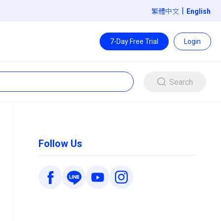
|
繁體中文
7-Day Free Trial
Login
Search
Follow Us