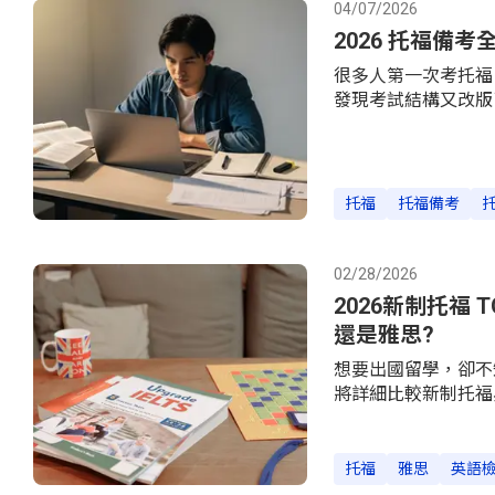
100 字以上（150-
04/07/2026
訊、感謝信等）寫一封正
2026 托福備
很多人第一次考托福
發現考試結構又改版
哪一年的事。2026 
縮短到約 85 分鐘，
新。如果你現在查到
版本的說法了。這篇
托福
托福備考
怎麼備考、讀書計畫
直接套用就好。TOEF
能力？TOEFL iBT
02/28/2026
2026新制托福 
還是雅思?
想要出國留學，卻不知道該
將詳細比較新制托福
決定最適合的英語檢
還是雅思（IELT
和企業都接受這兩種
托福
雅思
英語
目標學校的要求。讓我們