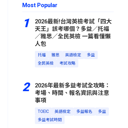
Most Popular
1
2026最新!台灣英檢考試「四大
天王」該考哪個？多益／托福
／雅思／全民英檢 一篇看懂懶
人包
托福
雅思
英語檢定
多益
全民英檢
考試攻略
2
2026年最新多益考試全攻略：
考場、時間、報名資訊與注意
事項
TOEIC
英語檢定
多益報名
多益
多益考試時間