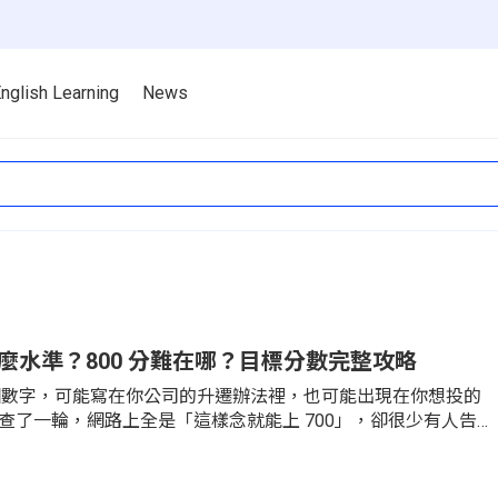
nglish Learning
News
是什麼水準？800 分難在哪？目標分數完整攻略
」這個數字，可能寫在你公司的升遷辦法裡，也可能出現在你想投的
查了一輪，網路上全是「這樣念就能上 700」，卻很少有人告訴
什麼水準、你現在離它多遠、以及為什麼很多人卡在 700 之後就
官方數據把這三件事講清楚。其中有一個關鍵觀念，你在多數
它會直接改變你的備考策略：700 分到 800 分，不是把現在